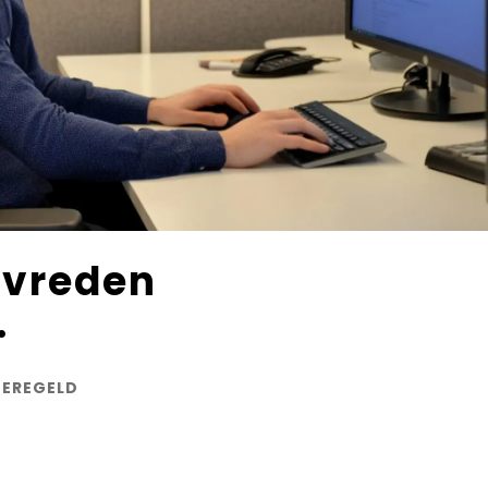
evreden
.
GEREGELD