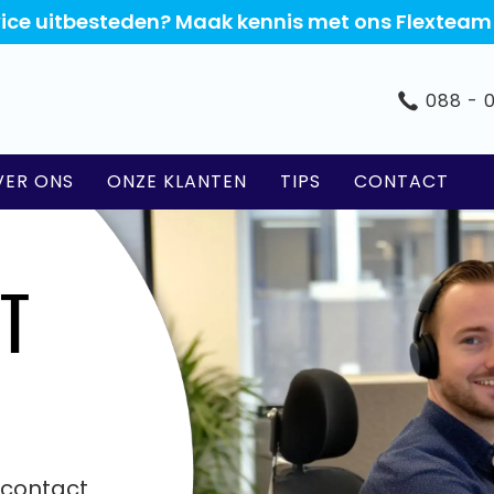
rvice uitbesteden? Maak kennis met ons Flexteam
088 - 
VER ONS
ONZE KLANTEN
TIPS
CONTACT
T
tcontact